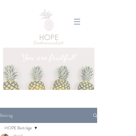
You are fruitful!
Beitrag
HOPE Beiträge
Magali