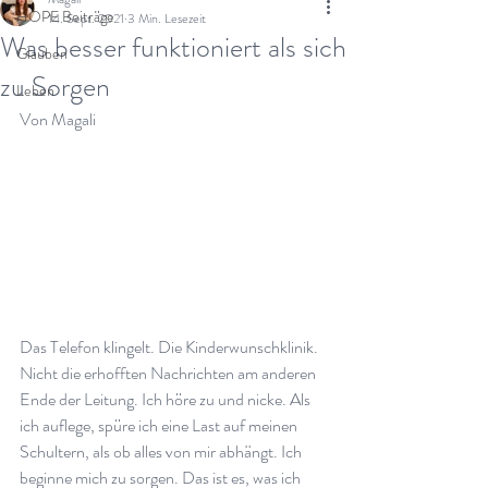
HOPE Beiträge
14. Sept. 2021
3 Min. Lesezeit
Was besser funktioniert als sich
Glauben
zu Sorgen
Leben
Von Magali
Das Telefon klingelt. Die Kinderwunschklinik. 
Nicht die erhofften Nachrichten am anderen 
Ende der Leitung. Ich höre zu und nicke. Als 
ich auflege, spüre ich eine Last auf meinen 
Schultern, als ob alles von mir abhängt. Ich 
beginne mich zu sorgen. Das ist es, was ich 