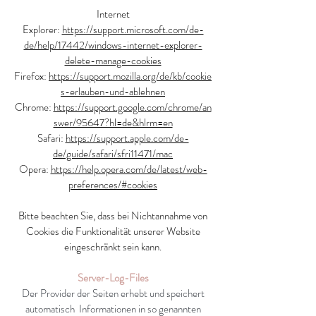
Internet
Explorer:
https://support.microsoft.com/de-
de/help/17442/windows-internet-explorer-
delete-manage-cookies
Firefox:
https://support.mozilla.org/de/kb/cookie
s-erlauben-und-ablehnen
Chrome:
https://support.google.com/chrome/an
swer/95647?hl=de&hlrm=en
Safari:
https://support.apple.com/de-
de/guide/safari/sfri11471/mac
Opera:
https://help.opera.com/de/latest/web-
preferences/#cookies
Bitte beachten Sie, dass bei Nichtannahme von
Cookies die Funktionalität unserer Website
eingeschränkt sein kann.
Server-Log-Files
Der Provider der Seiten erhebt und speichert
automatisch Informationen in so genannten