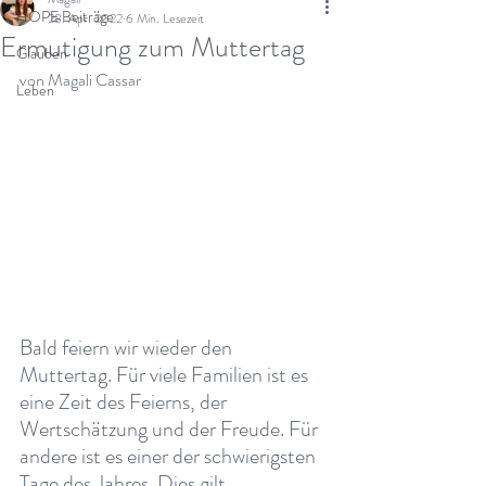
HOPE Beiträge
28. Apr. 2022
6 Min. Lesezeit
Ermutigung zum Muttertag
Glauben
von Magali Cassar
Leben
Bald feiern wir wieder den 
Muttertag. Für viele Familien ist es 
eine Zeit des Feierns, der 
Wertschätzung und der Freude. Für 
andere ist es einer der schwierigsten 
Tage des Jahres. Dies gilt 