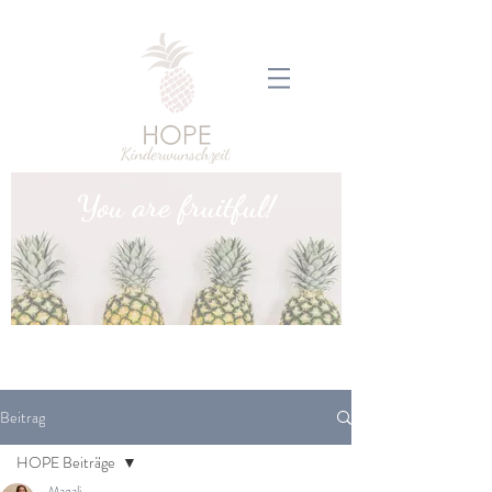
You are fruitful!
Beitrag
HOPE Beiträge
Magali