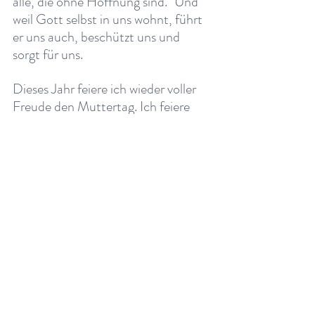
alle, die ohne Hoffnung sind." Und 
weil Gott selbst in uns wohnt, führt 
er uns auch, beschützt uns und 
sorgt für uns. 
Dieses Jahr feiere ich wieder voller 
Freude den Muttertag. Ich feiere 
meine Mutter, meine 
Schwiegermutter, meine drei 
Schwägerinnen und alle meine 
Freundinnen, die Mütter sind. Und, 
ich feiere mich selbst. Denn obwohl 
ich heute keine Kinder habe - in 
meinem Herzen fühle ich mich sehr 
mütterlich und gesegnet.
Das kann ich heute, weil ich eine 
wichtige Sache auf der Reise gelernt 