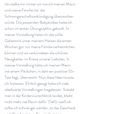
Ich stellte mir immer vor wie ich meinen Mann 
und meine Familie mit  der 
Schwangerschaftsankündigung überraschen 
würde. Die passenden Babybodies hatte ich 
schon im ersten Übungszyklus gekauft. In 
meiner Vorstellung hatte ich das süße 
Geheimnis unter meinem Herzen die ersten 
Wochen gut  vor meine Familie verheimlichen 
können und wir verkündeten die schönen 
Neuigkeiten im Kreise unserer Liebsten. In 
meiner Vorstellung hätte ich meinen Mann 
mit einem Päckchen, in dem ein positiver SS-
Test liegt, überrascht. Nun diese Idee musste 
ich loslassen. Ehrlich gesagt habe ich viele 
idealisierte Vorstellungen losgelassen. Sobald 
man in der Kinderwunschklinik landet, bleibt 
nicht mehr viel Raum dafür. Dafür weiß ich 
sollte ich schwanger werden, ist das Geschenk 
und Wunder genug. Es  würde meine 