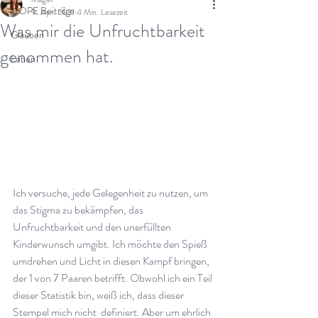
HOPE Beiträge
9. Apr. 2021
4 Min. Lesezeit
Was mir die Unfruchtbarkeit
Glauben
genommen hat.
Leben
Ich versuche, jede Gelegenheit zu nutzen, um 
das Stigma zu bekämpfen, das 
Unfruchtbarkeit und den unerfüllten 
Kinderwunsch umgibt. Ich möchte den Spieß 
umdrehen und Licht in diesen Kampf bringen, 
der 1 von 7 Paaren betrifft. Obwohl ich ein Teil 
dieser Statistik bin, weiß ich, dass dieser 
Stempel mich nicht  definiert. Aber um ehrlich 