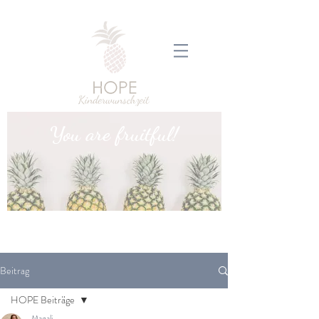
You are fruitful!
Beitrag
HOPE Beiträge
Magali