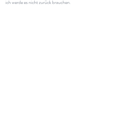
ich werde es nicht zurück brauchen.  
Eure Magali
Kinderwunschzeit
Kiwu
Unerfüllter Kinderwunsch
Glaube
Hoffung
kinderwunsch
Unfruchtbarkeit
Leben
Aktuelle Beiträge
Alle ansehen