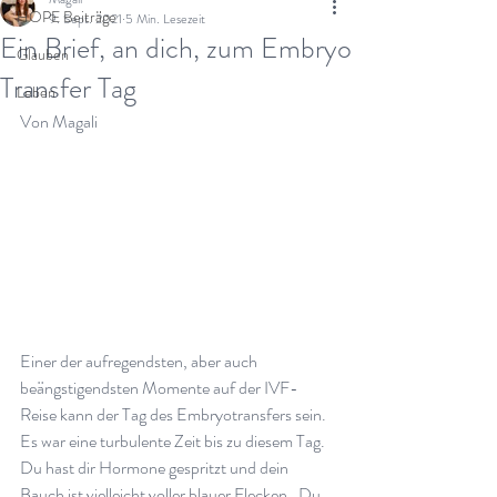
HOPE Beiträge
9. Sept. 2021
5 Min. Lesezeit
Ein Brief, an dich, zum Embryo
Glauben
Transfer Tag
Leben
Von Magali
Einer der aufregendsten, aber auch 
beängstigendsten Momente auf der IVF-
Reise kann der Tag des Embryotransfers sein.  
Es war eine turbulente Zeit bis zu diesem Tag.  
Du hast dir Hormone gespritzt und dein 
Bauch ist vielleicht voller blauer Flecken.  Du 