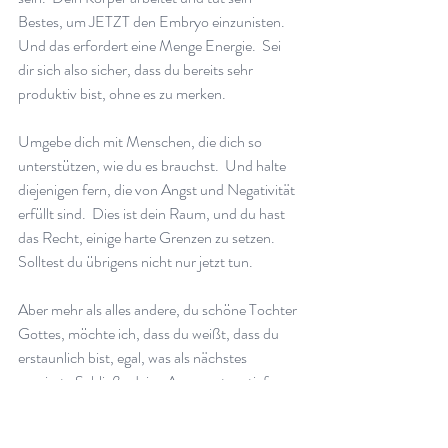
Bestes, um JETZT den Embryo einzunisten.  
Und das erfordert eine Menge Energie.  Sei 
dir sich also sicher, dass du bereits sehr 
produktiv bist, ohne es zu merken. 
Umgebe dich mit Menschen, die dich so 
unterstützen, wie du es brauchst.  Und halte 
diejenigen fern, die von Angst und Negativität 
erfüllt sind.  Dies ist dein Raum, und du hast 
das Recht, einige harte Grenzen zu setzen. 
Solltest du übrigens nicht nur jetzt tun.
Aber mehr als alles andere, du schöne Tochter 
Gottes, möchte ich, dass du weißt, dass du 
erstaunlich bist, egal, was als nächstes 
passiert.  Schließe deine Augen, atme tief 
durch und setze weiterhin einen Fuß vor den 
anderen.  Das ist der einzige Weg, der uns 