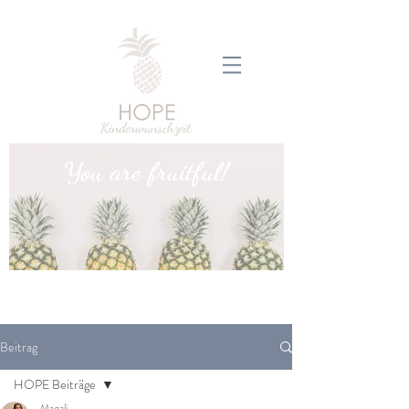
You are fruitful!
Beitrag
HOPE Beiträge
Magali