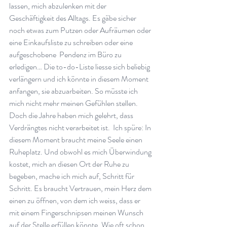
lassen, mich abzulenken mit der 
Geschäftigkeit des Alltags. Es gäbe sicher 
noch etwas zum Putzen oder Aufräumen oder 
eine Einkaufsliste zu schreiben oder eine 
aufgeschobene  Pendenz im Büro zu 
erledigen… Die to-do-Liste liesse sich beliebig 
verlängern und ich könnte in diesem Moment 
anfangen, sie abzuarbeiten. So müsste ich 
mich nicht mehr meinen Gefühlen stellen. 
Doch die Jahre haben mich gelehrt, dass 
Verdrängtes nicht verarbeitet ist.  Ich spüre: In 
diesem Moment braucht meine Seele einen 
Ruheplatz. Und obwohl es mich Überwindung 
kostet, mich an diesen Ort der Ruhe zu 
begeben, mache ich mich auf, Schritt für 
Schritt. Es braucht Vertrauen, mein Herz dem 
einen zu öffnen, von dem ich weiss, dass er 
mit einem Fingerschnipsen meinen Wunsch 
auf der Stelle erfüllen könnte. Wie oft schon 