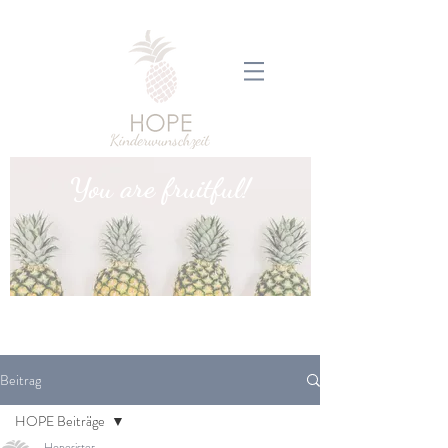
You are fruitful!
Beitrag
HOPE Beiträge
Hopesister