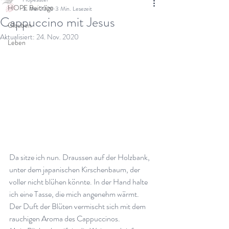
HOPE Beiträge
3. Mai 2020
3 Min. Lesezeit
Cappuccino mit Jesus
Glauben
Aktualisiert:
24. Nov. 2020
Leben
Da sitze ich nun. Draussen auf der Holzbank, 
unter dem japanischen Kirschenbaum, der 
voller nicht blühen könnte. In der Hand halte 
ich eine Tasse, die mich angenehm wärmt. 
Der Duft der Blüten vermischt sich mit dem 
rauchigen Aroma des Cappuccinos. 