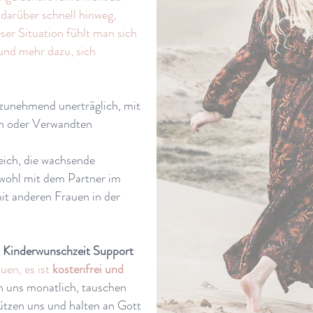
darüber schnell hinweg,
eser Situation fühlt man sich
nd mehr dazu, sich
 zunehmend unerträglich, mit
n oder Verwandten
reich, die wachsende
wohl mit dem Partner im
mit anderen Frauen in der
inderwunschzeit Support
uen, es ist
kostenfrei und
n uns monatlich, tauschen
ützen uns und halten an Gott