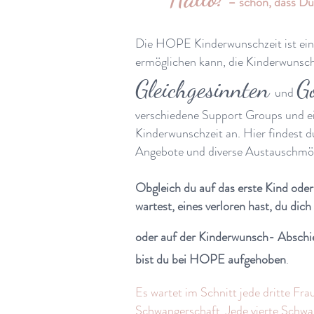
– schön, dass Du 
Die HOPE Kinderwunschzeit ist eine
ermöglichen kann, die
Kinderwunsch
Gleichgesinnten
G
und
verschiedene Support Groups und ei
Kinderwunschzeit an. Hier findest d
Angebote und diverse Austauschmög
Obgleich du auf das erste Kind ode
wartest, eines verloren hast, du dic
oder auf der Kinderwunsch- Absch
bist du bei HOPE aufgehoben
.
Es wartet im Schnitt jede dritte Frau
Schwangerschaft. Jede vierte Schwan