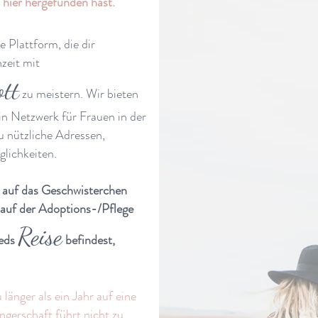
hier hergefunden hast.
 Plattform, die dir
zeit mit
ott
zu meistern. Wir bieten
n Netzwerk für Frauen in der
u nützliche Adressen,
lichkeiten.
r auf das Geschwisterchen
h auf der Adoptions-/Pflege
Reise
ieds
befindest,
 länger als ein Jahr auf eine
gerschaft führt nicht zu